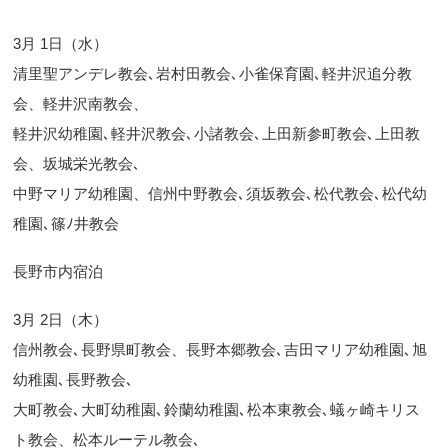
3月 1日（水）
清里聖アンデレ教会､岩村田教会､小雀保育園､軽井沢追分教
会、軽井沢南教会、
軽井沢幼稚園､軽井沢教会､小諸教会､上田新参町教会､上田教
会、坂城栄光教会､
中野マリア幼稚園、信州中野教会､須坂教会､松代教会､松代幼
稚園､篠ﾉ井教会
長野市内宿泊
3月 2日（木）
信州教会､長野県町教会、長野本郷教会､吉田マリア幼稚園､旭
幼稚園､長野教会､
大町教会､大町幼稚園､鈴蘭幼稚園､松本東教会､蟻ヶ崎キリス
ト教会、松本ルーテル教会､