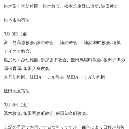
松本聖十字幼稚園、松本教会、松本筑摩野伝道所､波田教会
松本市内宿泊
3月 3日（金）
富士見高原教会､諏訪教会､上諏訪教会､上諏訪湖畔教会､塩尻
アイオナ教会､
塩尻めぐみ幼稚園､伊那坂下教会、飯田馬場町教会､飯田子供の
園保育園､飯田入舟教会､
入舟幼稚園、飯田ルーテル教会､飯田ルーテル幼稚園
飯田地区宿泊
3月 4日（土）
喬木教会､飯田吾妻町教会､飯田知久町教会､
上記の予定でお伺いするつもりですが、都合により日程が前後