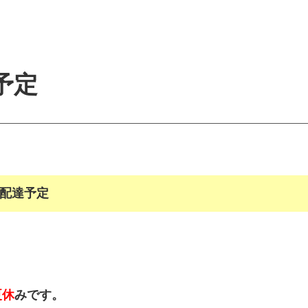
予定
の配達予定
夏休
みです。