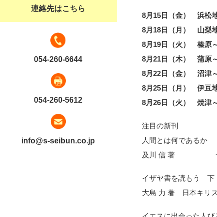
連絡先はこちら
8月15日（金） 浜松
8月18日（月） 山梨
8月19日（火） 榛原
8月21日（木） 蒲原
054-260-6644
8月22日（金） 沼津
8月25日（月） 伊豆
054-260-5612
8月26日（火） 焼津
注目の新刊
人間とは何であるか
info@s-seibun.co.jp
及川 信 著 一
イザヤ書を読もう 下
大島 力 著 日本キリス
イエスに出会った人び